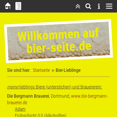
Willkommen auf
bier-seite.de
Sie sind hier:
Startseite
Bier-Lieblinge
meine
lieblings Biere (unterstichen) und Brauererein:
Die Bergmann Brauerei
, Dortmund,
www.die-bergmann-
brauerei.de
Adam
Frühschicht 0,0 (Alkoholfrei)